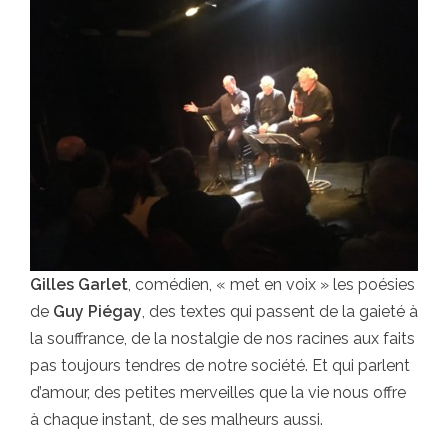
Gilles Garlet
, comédien, « met en voix » les poésies
de
Guy Piégay
, des textes qui passent de la gaieté à
la souffrance, de la nostalgie de nos racines aux faits
pas toujours tendres de notre société. Et qui parlent
d’amour, des petites merveilles que la vie nous offre
à chaque instant, de ses malheurs aussi.