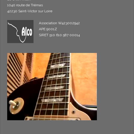
1040 route de Trémas
42230 Saint-Victor sur Loire
Association W423002942
APE 9001Z
SIRET 510 610 587 00014