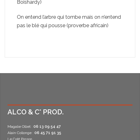
Boishardy)
On entend l’arbre qui tombe mais on n’entend
pas le blé qui pousse (proverbe africain)
ALCO & C° PROD.
Magalie Olliet :
06 13 09 54 47
Alain Collonge :
06 45 71 91 35
Le Crêt Pinson